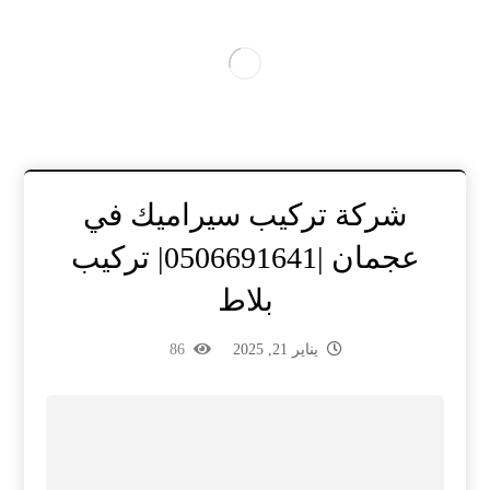
شركة تركيب سيراميك في
عجمان |0506691641| تركيب
بلاط
يناير 21, 2025
86