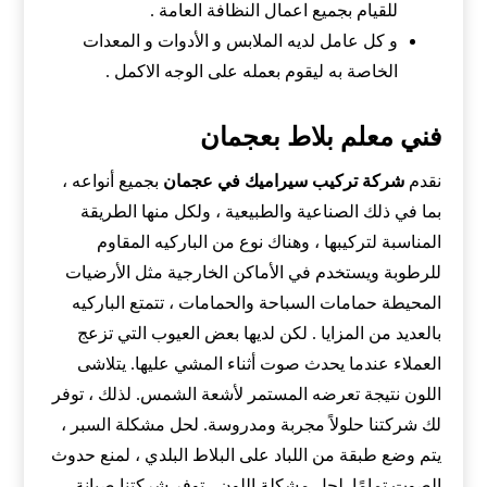
للقيام بجميع اعمال النظافة العامة .
و كل عامل لديه الملابس و الأدوات و المعدات
الخاصة به ليقوم بعمله على الوجه الاكمل .
فني معلم بلاط بعجمان
نقدم
شركة تركيب سيراميك في عجمان
بجميع أنواعه ،
بما في ذلك الصناعية والطبيعية ، ولكل منها الطريقة
المناسبة لتركيبها ، وهناك نوع من الباركيه المقاوم
للرطوبة ويستخدم في الأماكن الخارجية مثل الأرضيات
المحيطة حمامات السباحة والحمامات ، تتمتع الباركيه
بالعديد من المزايا . لكن لديها بعض العيوب التي تزعج
العملاء عندما يحدث صوت أثناء المشي عليها. يتلاشى
اللون نتيجة تعرضه المستمر لأشعة الشمس. لذلك ، توفر
لك شركتنا حلولاً مجربة ومدروسة. لحل مشكلة السبر ،
يتم وضع طبقة من اللباد على البلاط البلدي ، لمنع حدوث
الصوت تمامًا. لحل مشكلة اللون ، توفر شركتنا صيانة