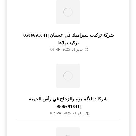
شركة تركيب سيراميك في عجمان |0506691641|
تركيب بلاط
يناير 21, 2025
86
شركات الألمنيوم والزجاج في رأس الخيمة
|0506691641
يناير 21, 2025
102