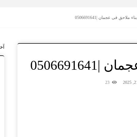
ناء ملاحق فى عجمان |0506691641
آخ
050669164
23