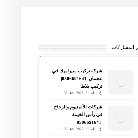
ر المشاركات
شركة تركيب سيراميك في
عجمان |0506691641|
تركيب بلاط
يناير 21, 2025
86
شركات الألمنيوم والزجاج
في رأس الخيمة
|0506691641
يناير 21, 2025
102