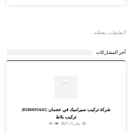
التعليقات معطلة.
آخر المشاركات
شركة تركيب سيراميك في عجمان |0506691641|
تركيب بلاط
يناير 21, 2025
86