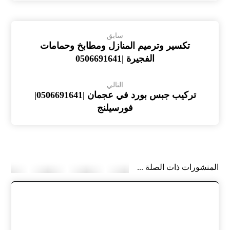
سابق
تكسير وترميم المنازل ومطابخ وحمامات
الفجيرة |0506691641
التالي
تركيب جبس بورد في عجمان |0506691641|
فورسيلنج
المنشورات ذات الصلة ...