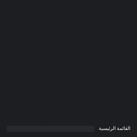
شركة صيانة عامة في دبي |0506691641|
اعمال صيانة
0
AdmintrW
يناير 21, 2025
القائمة الرئيسية