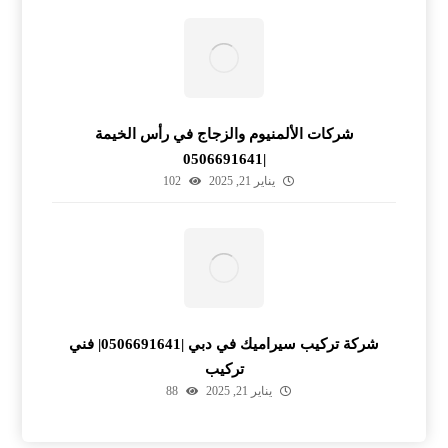
شركات الألمنيوم والزجاج في رأس الخيمة
|0506691641
يناير 21, 2025
102
شركة تركيب سيراميك في دبي |0506691641| فني
تركيب
يناير 21, 2025
88