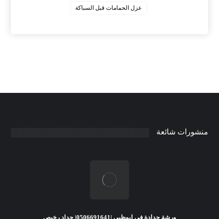
عزل الحمامات قبل السباكة
منشورات شائعة
ورشة حدادة فى ابوظبى |0506691641| حداد رخيص