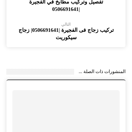
تفصيل وتركيب مطابخ في الفجيرة
|0506691641
التالي
تركيب زجاج فى الفجيرة |0506691641| زجاج
سيكوريت
المنشورات ذات الصلة ...