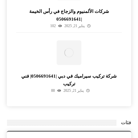
شركات الألمنيوم والزجاج في رأس الخيمة
|0506691641
يناير 21, 2025
102
شركة تركيب سيراميك في دبي |0506691641| فني
تركيب
يناير 21, 2025
88
فئات