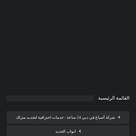
شركة صيانة عامة في دبي |0506691641|
اعمال صيانة
0
AdmintrW
يناير 21, 2025
القائمة الرئيسية
شركة أصباغ في دبي 24 ساعة : خدمات احترافية لتجديد منزلك
ابواب الحديد