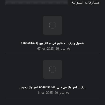
مشاركات عشوائية
تفصيل وتركيب مطابخ في ام القيوين |0506691641
يناير 20, 2025
67
تركيب انترلوك في دبي |0506691641| انترلوك رخيص
يناير 20, 2025
6