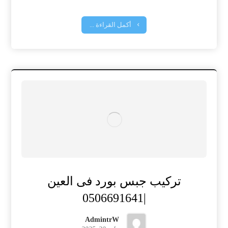
أكمل القراءة ...
تركيب جبس بورد فى العين
|0506691641
AdmintrW