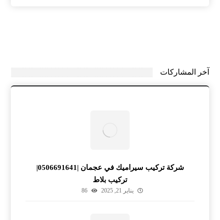
آخر المشاركات
شركة تركيب سيراميك في عجمان |0506691641|
تركيب بلاط
يناير 21, 2025
86