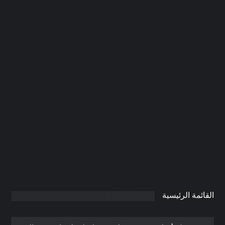
تركيب ابواب كاست المنيوم فى العين
|0506691641
0
AdmintrW
يناير 20, 2025
القائمة الرئيسية