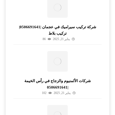
شركة تركيب سيراميك في عجمان |0506691641|
تركيب بلاط
يناير 21, 2025
86
شركات الألمنيوم والزجاج في رأس الخيمة
|0506691641
يناير 21, 2025
102