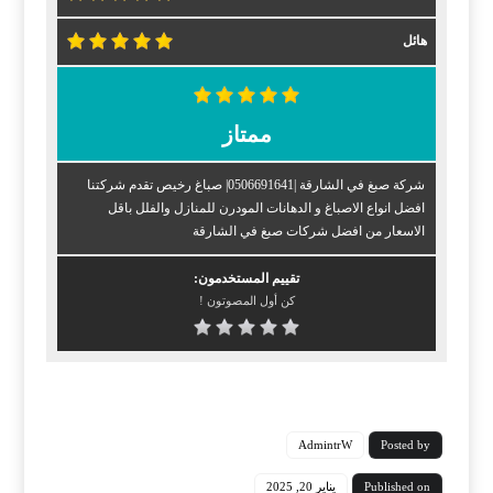
هائل
ممتاز
شركة صبغ في الشارقة |0506691641| صباغ رخيص تقدم شركتنا
افضل انواع الاصباغ و الدهانات المودرن للمنازل والفلل باقل
الاسعار من افضل شركات صبغ في الشارقة
تقييم المستخدمون:
كن أول المصوتون !
AdmintrW
Posted by
Published on
يناير 20, 2025