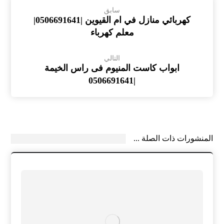
سابق
كهربائي منازل في ام القيوين |0506691641|
معلم كهرباء
التالي
ابواب كاست المنيوم فى راس الخيمة
|0506691641
المنشورات ذات الصلة ...