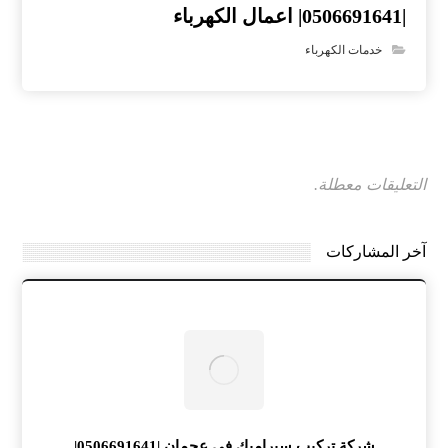
|0506691641| اعمال الكهرباء
خدمات الكهرباء
التعليقات معطلة.
آخر المشاركات
شركة تركيب سيراميك في عجمان |0506691641|