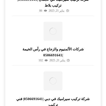
تركيب بلاط
يناير 21, 2025
86
شركات الألمنيوم والزجاج في رأس الخيمة
|0506691641
يناير 21, 2025
102
شركة تركيب سيراميك في دبي |0506691641| فني
تركيب