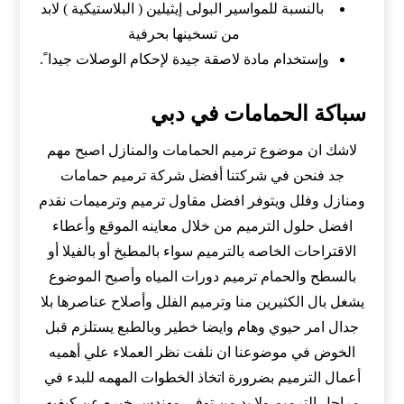
بالنسبة للمواسير البولى إيثيلين ( البلاستيكية ) لابد
من تسخينها بحرفية
وإستخدام مادة لاصقة جيدة لإحكام الوصلات جيدا ً.
سباكة الحمامات في دبي
لاشك ان موضوع ترميم الحمامات والمنازل اصبح مهم
جد فنحن في شركتنا أفضل شركة ترميم حمامات
ومنازل وفلل ويتوفر افضل مقاول ترميم وترميمات نقدم
افضل حلول الترميم من خلال معاينه الموقع وأعطاء
الاقتراحات الخاصه بالترميم سواء بالمطبخ أو بالفيلا أو
بالسطح والحمام ترميم دورات المياه وأصبح الموضوع
يشغل بال الكثيرين منا وترميم الفلل وأصلاح عناصرها بلا
جدال امر حيوي وهام وايضا خطير وبالطبع يستلزم قبل
الخوض في موضوعنا ان نلفت نظر العملاء علي أهميه
أعمال الترميم بضرورة اتخاذ الخطوات المهمه للبدء في
مراحل الترميم ولا بد من توفي مهندس خبره عن كيفيه