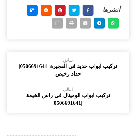
سابق
تركيب ابواب حديد فى الفجيرة |0506691641|
حداد رخيص
التالي
تركيب ابواب الوميتال في راس الخيمة
|0506691641