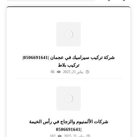
شركة تركيب سيراميك في عجمان |0506691641|
تركيب بلاط
يناير 21, 2025
86
شركات الألمنيوم والزجاج في رأس الخيمة
|0506691641
يناير 21, 2025
102