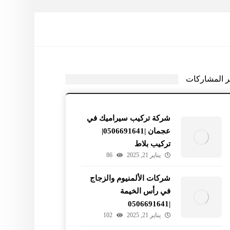
ر المشاركات
شركة تركيب سيراميك في
عجمان |0506691641|
تركيب بلاط
يناير 21, 2025
86
شركات الألمنيوم والزجاج
في رأس الخيمة
|0506691641
يناير 21, 2025
102