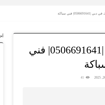
ي |0506691641| فني سباكة
آخ
سباك في دبي |0506691641| فني
باكة
41