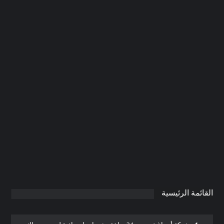
تركيب ابواب واخشاب في عجمان
|0506691641| تفصيل ابواب خشب
0
AdmintrW
يناير 21, 2025
القائمة الرئيسية