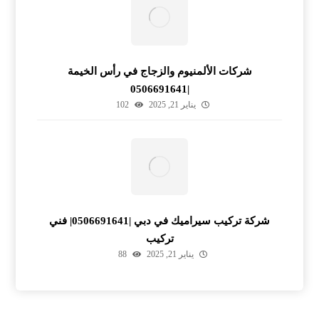
شركات الألمنيوم والزجاج في رأس الخيمة
|0506691641
يناير 21, 2025
102
شركة تركيب سيراميك في دبي |0506691641| فني
تركيب
يناير 21, 2025
88