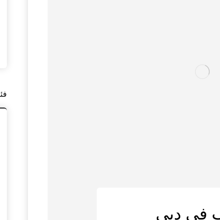
فئ
 في دبي