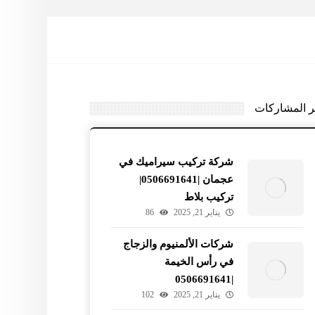
ر المشاركات
شركة تركيب سيراميك في
عجمان |0506691641|
تركيب بلاط
يناير 21, 2025
86
شركات الألمنيوم والزجاج
في رأس الخيمة
|0506691641
يناير 21, 2025
102