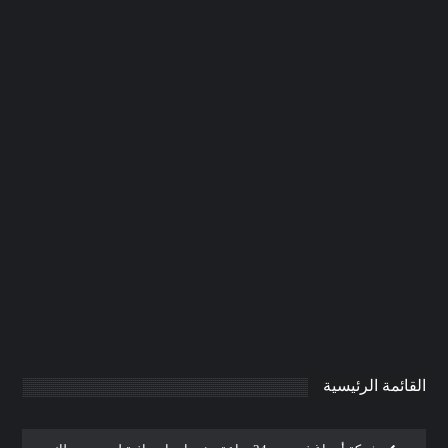
تركيب ابواب واخشاب في عجمان
|0506691641| تفصيل ابواب خشب
0
AdmintrW
يناير 21, 2025
القائمة الرئيسية