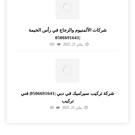
شركات الألمنيوم والزجاج في رأس الخيمة
|0506691641
يناير 21, 2025
102
شركة تركيب سيراميك في دبي |0506691641| فني
تركيب
يناير 21, 2025
88