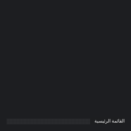
شركة دهان في ام القيوين |0506691641|
صبغ
0
AdmintrW
يناير 21, 2025
القائمة الرئيسية