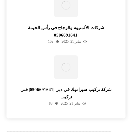
شركات الألمنيوم والزجاج في رأس الخيمة
|0506691641
يناير 21, 2025
102
شركة تركيب سيراميك في دبي |0506691641| فني
تركيب
يناير 21, 2025
88