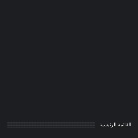
شركة دهان في الفجيرة |0506691641|
دهانات
0
AdmintrW
يناير 20, 2025
القائمة الرئيسية