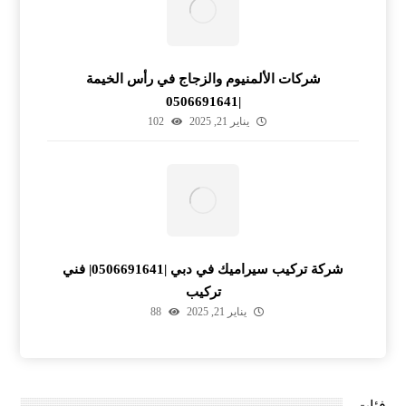
شركات الألمنيوم والزجاج في رأس الخيمة
|0506691641
يناير 21, 2025
102
شركة تركيب سيراميك في دبي |0506691641| فني
تركيب
يناير 21, 2025
88
فئات