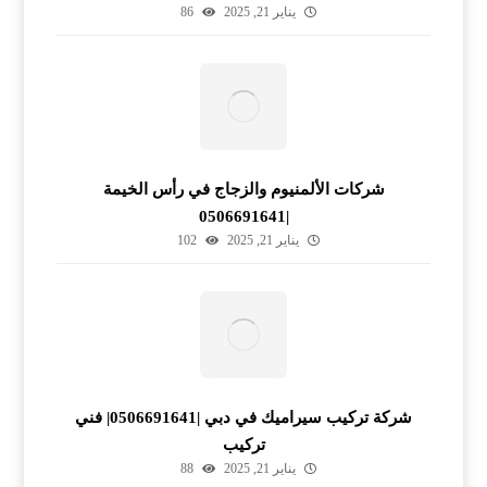
يناير 21, 2025
86
شركات الألمنيوم والزجاج في رأس الخيمة
|0506691641
يناير 21, 2025
102
شركة تركيب سيراميك في دبي |0506691641| فني
تركيب
يناير 21, 2025
88