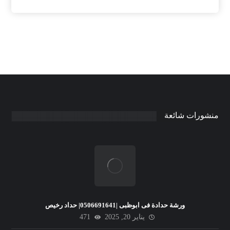
منشورات شائعة
ورشة حدادة فى ابوظبى |0506691641| حداد رخيص
يناير 20, 2025
471