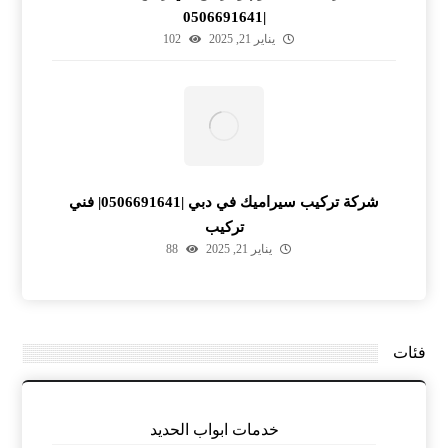
|0506691641
يناير 21, 2025
102
شركة تركيب سيراميك في دبي |0506691641| فني
تركيب
يناير 21, 2025
88
فئات
خدمات ابواب الحديد