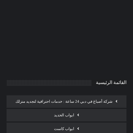
تركيب فورسيلنج في الشارقة
|0506691641| اسقف معلقة
0
AdmintrW
يناير 21, 2025
القائمة الرئيسية
شركة أصباغ في دبي 24 ساعة : خدمات احترافية لتجديد منزلك
ابواب الحديد
ابواب كاست