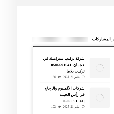
ر المشاركات
شركة تركيب سيراميك في
عجمان |0506691641|
تركيب بلاط
يناير 21, 2025
86
شركات الألمنيوم والزجاج
في رأس الخيمة
|0506691641
يناير 21, 2025
102