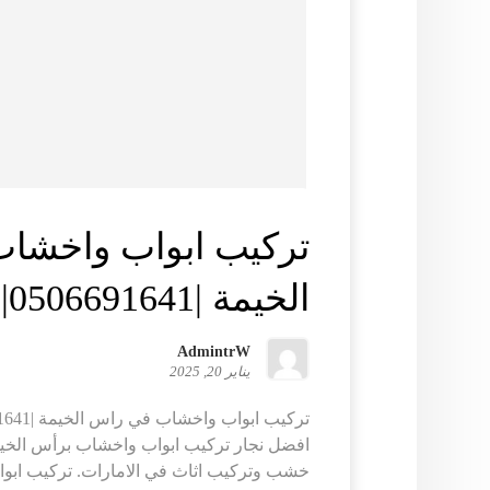
تركيب ابواب واخشا
الخيمة |0506691641| تفصيل ابواب
AdmintrW
يناير 20, 2025
افضل نجار تركيب ابواب واخشاب برأس الخ
خشب وتركيب اثاث في الامارات. تركيب ابوا