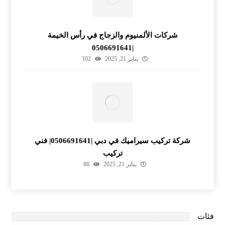
شركات الألمنيوم والزجاج في رأس الخيمة
|0506691641
يناير 21, 2025
102
شركة تركيب سيراميك في دبي |0506691641| فني
تركيب
يناير 21, 2025
88
فئات