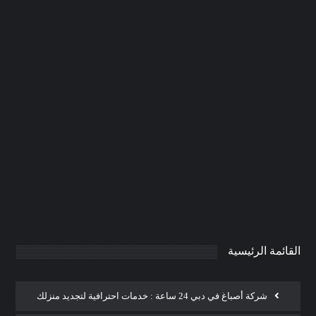
تركيب ابواب واخشاب في الشارقة
|0506691641| تفصيل ابواب
0
AdmintrW
يناير 20, 2025
القائمة الرئيسية
شركة أصباغ في دبي 24 ساعة : خدمات احترافية لتجديد منزلك