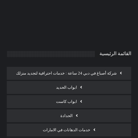
وحمامات الفجيرة |0506691641
0
AdmintrW
يناير 20, 2025
القائمة الرئيسية
شركة أصباغ في دبي 24 ساعة : خدمات احترافية لتجديد منزلك
ابواب الحديد
ابواب كاست
الحدادة
خدمات الدهانات في الامارات