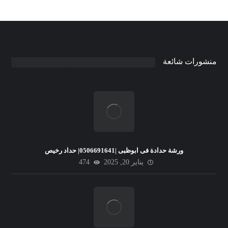
منشورات شائعة
ورشة حدادة فى ابوظبى |0506691641| حداد رخيص
يناير 20, 2025
474