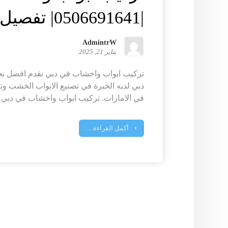
|0506691641| تفصيل ابواب
AdmintrW
يناير 21, 2025
تركيب ابواب واخشاب في دبي نقدم افضل نج
دبي لديه الخبرة في تصنيع الابواب الخشب وت
في الامارات. تركيب ابواب واخشاب في دبي ..
أكمل القراءة ...