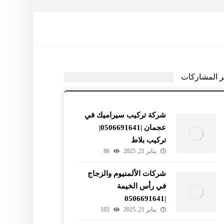
ر المشاركات
شركة تركيب سيراميك في
عجمان |0506691641|
تركيب بلاط
يناير 21, 2025
86
شركات الألمنيوم والزجاج
في رأس الخيمة
|0506691641
يناير 21, 2025
102