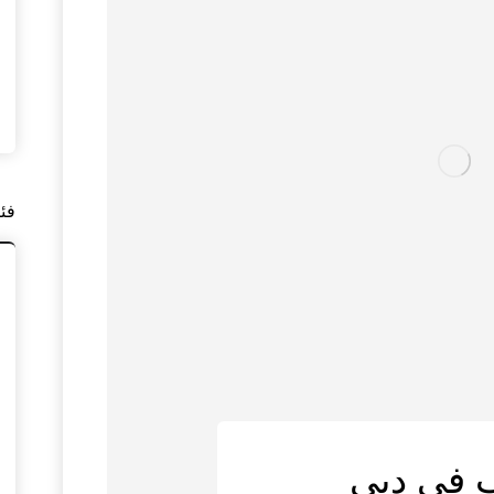
فئ
 في دبي