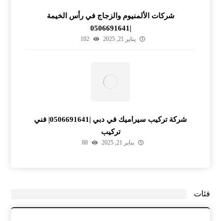
شركات الألمنيوم والزجاج في رأس الخيمة
|0506691641
يناير 21, 2025
102
شركة تركيب سيراميك في دبي |0506691641| فني
تركيب
يناير 21, 2025
88
فئات