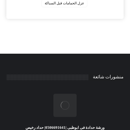
عزل الحمامات قبل السباكة
منشورات شائعة
ورشة حدادة فى ابوظبى |0506691641| حداد رخيص