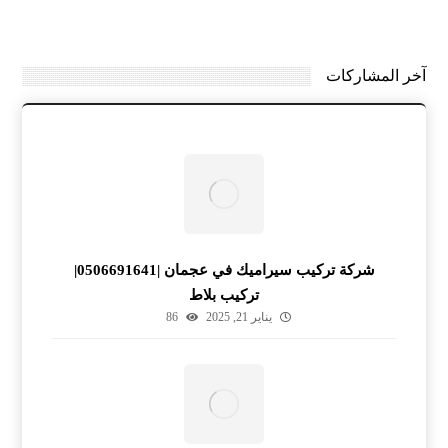
آخر المشاركات
شركة تركيب سيراميك في عجمان |0506691641|
تركيب بلاط
يناير 21, 2025
86