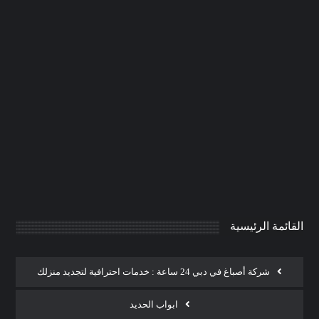
تركيب انترلوك في عجمان |0506691641|
انترلوك رخيص
0
AdmintrW
يناير 20, 2025
القائمة الرئيسية
شركة أصباغ في دبي 24 ساعة : خدمات احترافية لتجديد منزلك
ابواب الحديد