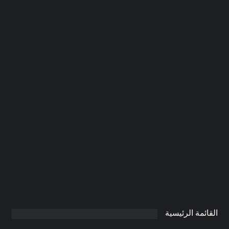
شركة تركيب باركية في عجمان
|0506691641| فني تركيب
0
AdmintrW
يناير 20, 2025
القائمة الرئيسية