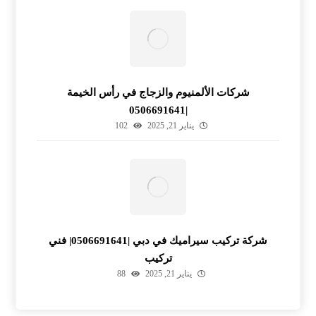
شركات الألمنيوم والزجاج في رأس الخيمة
|0506691641
يناير 21, 2025
102
شركة تركيب سيراميك في دبي |0506691641| فني
تركيب
يناير 21, 2025
88