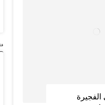
فئ
الفجيرة