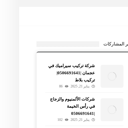
ر المشاركات
شركة تركيب سيراميك في
عجمان |0506691641|
تركيب بلاط
يناير 21, 2025
86
شركات الألمنيوم والزجاج
في رأس الخيمة
|0506691641
يناير 21, 2025
102