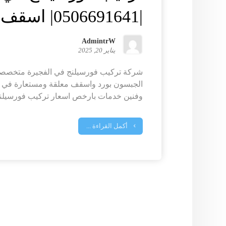
|0506691641| اسقف معلقة
AdmintrW
يناير 20, 2025
شركة تركيب فورسيلنج في الفجيرة متخصص
الجبسون بورد واسقف معلقة ومستعارة في كا
وفنين خدمات بارخص اسعار تركيب فورسيلنج 
أكمل القراءة ...