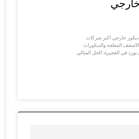
يب جبس بورد في الفجيرة |0506691641| ديكور خارجي اكبر شركات
لاسقف المعلقة والديكورات
بورد في الفجيرة: الحل المثالي