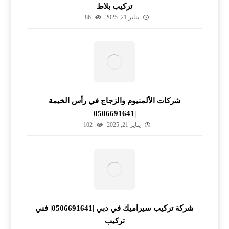
تركيب بلاط
يناير 21, 2025
86
شركات الألمنيوم والزجاج في رأس الخيمة
|0506691641
يناير 21, 2025
102
شركة تركيب سيراميك في دبي |0506691641| فني
تركيب