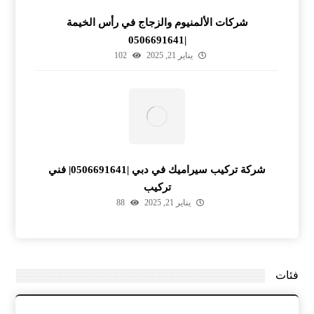
شركات الألمنيوم والزجاج في رأس الخيمة
|0506691641
يناير 21, 2025
102
شركة تركيب سيراميك في دبي |0506691641| فني
تركيب
يناير 21, 2025
88
فئات