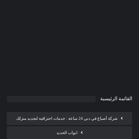
شركة تنسيق حدائق ام القيوين
|0506691641| تزين حدائق
0
AdmintrW
يناير 20, 2025
القائمة الرئيسية
شركة أصباغ في دبي 24 ساعة : خدمات احترافية لتجديد منزلك
ابواب الحديد