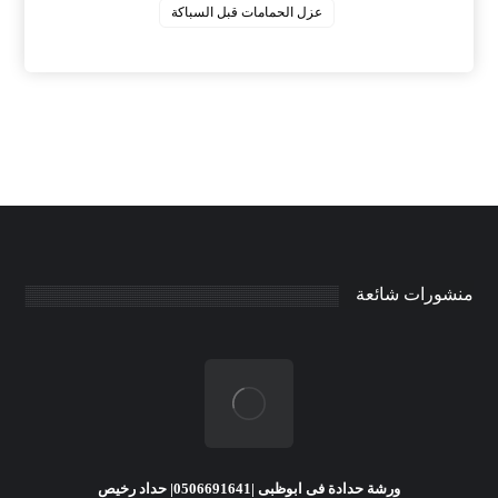
عزل الحمامات قبل السباكة
منشورات شائعة
ورشة حدادة فى ابوظبى |0506691641| حداد رخيص