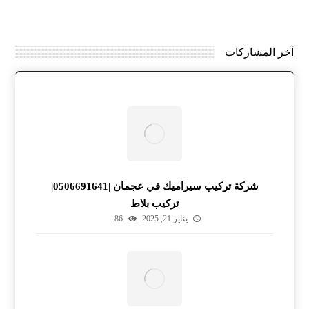
آخر المشاركات
شركة تركيب سيراميك في عجمان |0506691641|
تركيب بلاط
يناير 21, 2025
86