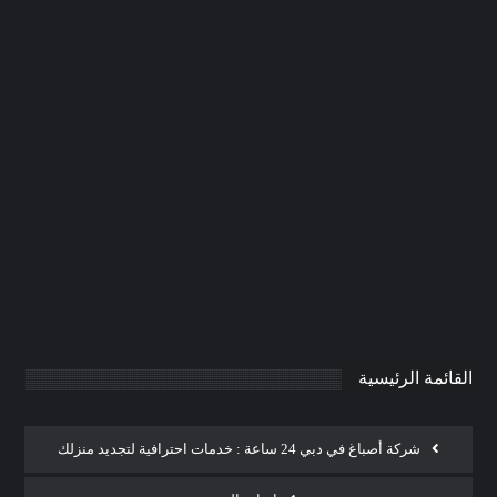
شركة دهان في راس الخيمة
|0506691641| فني دهانات
0
AdmintrW
يناير 20, 2025
القائمة الرئيسية
شركة أصباغ في دبي 24 ساعة : خدمات احترافية لتجديد منزلك