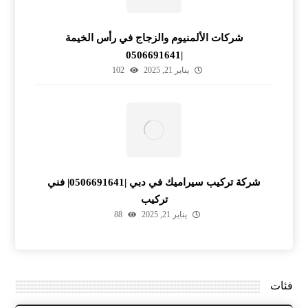
شركات الألمنيوم والزجاج في رأس الخيمة
|0506691641
يناير 21, 2025
102
شركة تركيب سيراميك في دبي |0506691641| فني
تركيب
يناير 21, 2025
88
فئات