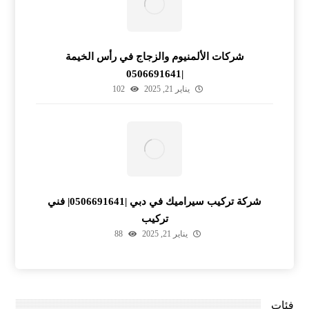
شركات الألمنيوم والزجاج في رأس الخيمة
|0506691641
يناير 21, 2025
102
شركة تركيب سيراميك في دبي |0506691641| فني
تركيب
يناير 21, 2025
88
فئات