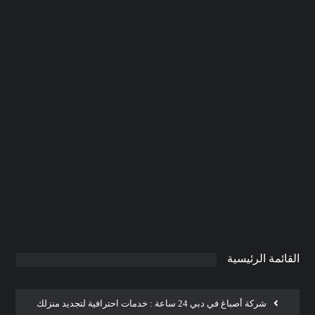
شركة تركيب مسابح في ام القيوين
|0506691641| احواض سباحة
0
AdmintrW
يناير 20, 2025
القائمة الرئيسية
شركة أصباغ في دبي 24 ساعة : خدمات احترافية لتجديد منزلك