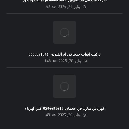
شركة صبغ في ام القيوين |0506691641| دهانات وديكور
يناير 21, 2025
52
تركيب ابواب حديد فى ام القيوين |0506691641
يناير 20, 2025
146
كهربائي منازل في عجمان |0506691641| فني كهرباء
يناير 20, 2025
48