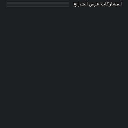
المشاركات عرض الشرائح
تفصيل وتركيب مطابخ في عجمان
|0506691641| صيانة المطابخ