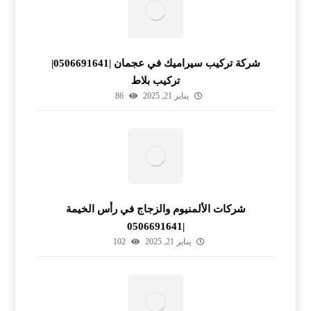
شركة تركيب سيراميك في عجمان |0506691641|
تركيب بلاط
يناير 21, 2025
86
شركات الألمنيوم والزجاج في رأس الخيمة
|0506691641
يناير 21, 2025
102