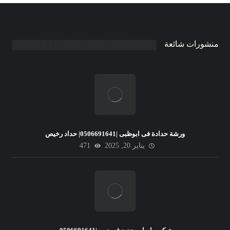
منشورات شائعة
ورشة حدادة فى ابوظبى |0506691641| حداد رخيص
يناير 20, 2025
471