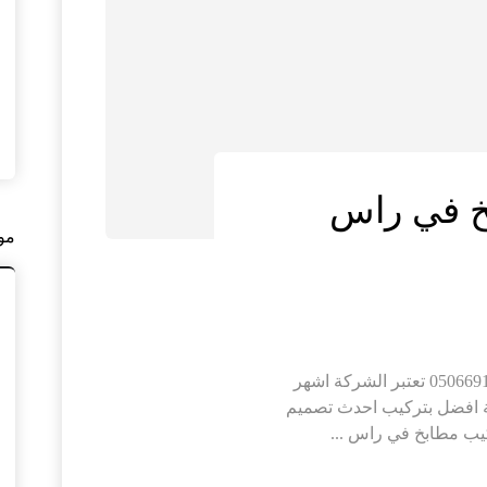
خ في راس
مو
تفصيل وتركيب مطابخ في راس الخيمة |0506691641 تعتبر الشركة اشهر
ة افضل بتركيب احدث تصميم
يب مطابخ في راس ...