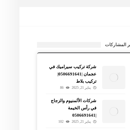
ر المشاركات
شركة تركيب سيراميك في
عجمان |0506691641|
تركيب بلاط
يناير 21, 2025
86
شركات الألمنيوم والزجاج
في رأس الخيمة
|0506691641
يناير 21, 2025
102