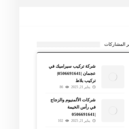
ر المشاركات
شركة تركيب سيراميك في
عجمان |0506691641|
تركيب بلاط
يناير 21, 2025
86
شركات الألمنيوم والزجاج
في رأس الخيمة
|0506691641
يناير 21, 2025
102