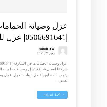
عزل وصيانة الحماما
|0506691641| عزل للحمامات
AdmintrW
يناير 20, 2025
شركتنا افضل شركة عزل وصيانة حمامات الش
وتجديد المطابخ بافضل ادوات العزل. عزل وص
نقدم ...
أكمل القراءة ...