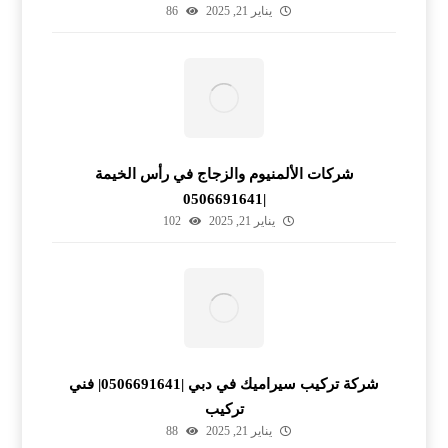
يناير 21, 2025
86
شركات الألمنيوم والزجاج في رأس الخيمة
|0506691641
يناير 21, 2025
102
شركة تركيب سيراميك في دبي |0506691641| فني
تركيب
يناير 21, 2025
88