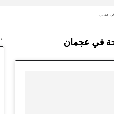
في عجمان
آخ
حة في عجمان