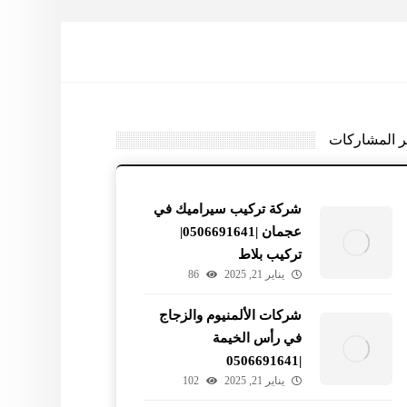
ر المشاركات
شركة تركيب سيراميك في
عجمان |0506691641|
تركيب بلاط
يناير 21, 2025
86
شركات الألمنيوم والزجاج
في رأس الخيمة
|0506691641
يناير 21, 2025
102