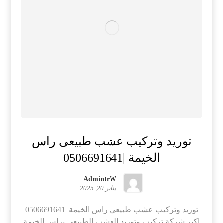
توريد وتركيب عشب طبيعى راس
الخيمة |0506691641
AdmintrW
يناير 20, 2025
توريد وتركيب عشب طبيعى راس الخيمة |0506691641
اكبر شركة تركيب وتوريد العشب الطبيعي براس الخيمة