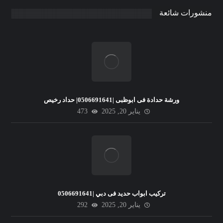
منشورات شائعة
ورشة حدادة فى ابوظبى |0506691641| حداد رخيص
يناير 20, 2025
473
تركيب ابواب حديد فى دبي |0506691641
يناير 20, 2025
292