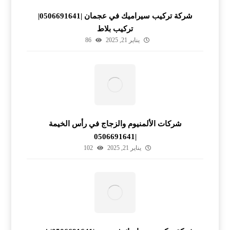
شركة تركيب سيراميك في عجمان |0506691641|
تركيب بلاط
يناير 21, 2025
86
شركات الألمنيوم والزجاج في رأس الخيمة
|0506691641
يناير 21, 2025
102