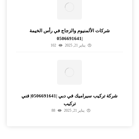
شركات الألمنيوم والزجاج في رأس الخيمة
|0506691641
يناير 21, 2025
102
شركة تركيب سيراميك في دبي |0506691641| فني
تركيب
يناير 21, 2025
88