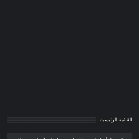
شركة صبغ في دبي |0506691641| ارخص
دهانات
0
AdmintrW
يناير 21, 2025
القائمة الرئيسية