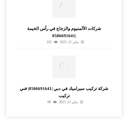
شركات الألمنيوم والزجاج في رأس الخيمة
|0506691641
يناير 21, 2025
102
شركة تركيب سيراميك في دبي |0506691641| فني
تركيب
يناير 21, 2025
88