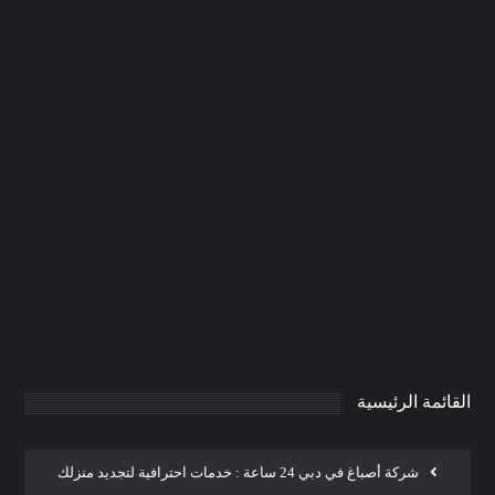
شركة دهان في ام القيوين |0506691641|
صبغ
0
AdmintrW
يناير 21, 2025
القائمة الرئيسية
شركة أصباغ في دبي 24 ساعة : خدمات احترافية لتجديد منزلك