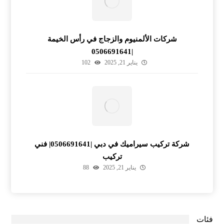
شركات الألمنيوم والزجاج في رأس الخيمة
|0506691641
يناير 21, 2025
102
شركة تركيب سيراميك في دبي |0506691641| فني
تركيب
يناير 21, 2025
88
فئات