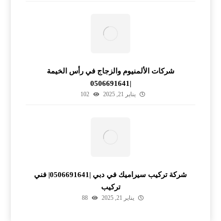
شركات الألمنيوم والزجاج في رأس الخيمة
|0506691641
يناير 21, 2025
102
شركة تركيب سيراميك في دبي |0506691641| فني
تركيب
يناير 21, 2025
88