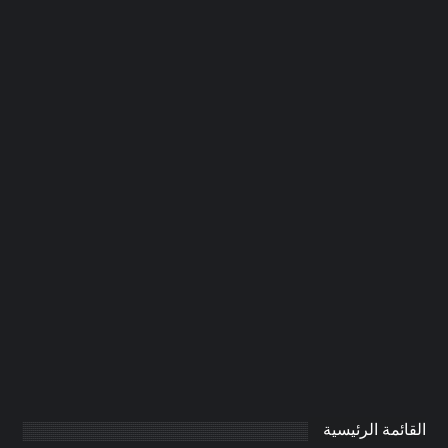
شركة دهان في الفجيرة |0506691641|
دهانات
0
AdmintrW
يناير 20, 2025
القائمة الرئيسية