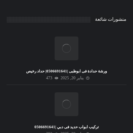
منشورات شائعة
ورشة حدادة فى ابوظبى |0506691641| حداد رخيص
يناير 20, 2025
473
تركيب ابواب حديد فى دبي |0506691641