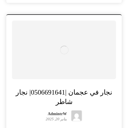
نجار في عجمان |0506691641| نجار
شاطر
AdmintrW
يناير 20, 2025