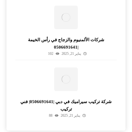
شركات الألمنيوم والزجاج في رأس الخيمة
|0506691641
يناير 21, 2025
102
شركة تركيب سيراميك في دبي |0506691641| فني
تركيب
يناير 21, 2025
88