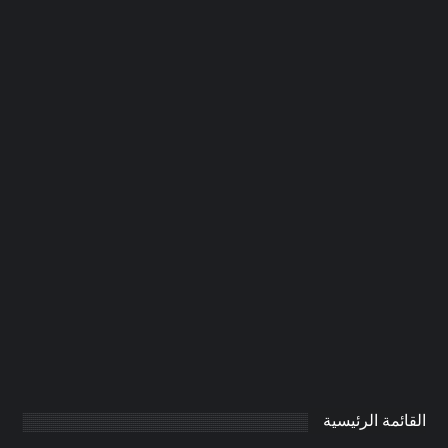
شركات الألمنيوم والزجاج في الشارقة
|0506691641
0
AdmintrW
يناير 20, 2025
القائمة الرئيسية