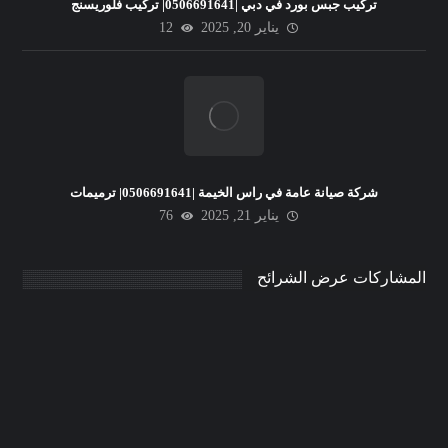
تركيب جبس بورد في دبي |0506691641| تركيب فلوريسنج
يناير 20, 2025
12
شركة صيانة عامة في راس الخيمة |0506691641| ترميمات
يناير 21, 2025
76
المشاركات عرض الشرائح