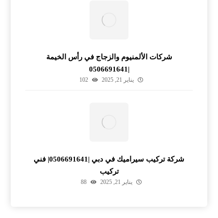
شركات الألمنيوم والزجاج في رأس الخيمة
|0506691641
يناير 21, 2025
102
شركة تركيب سيراميك في دبي |0506691641| فني
تركيب
يناير 21, 2025
88