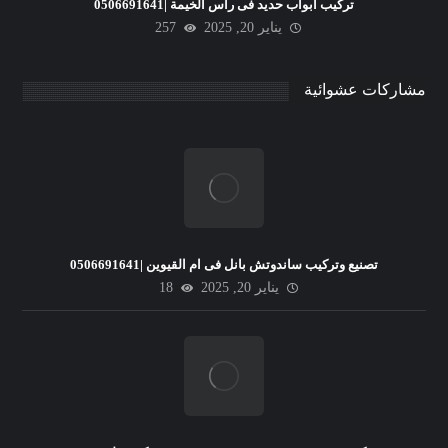
تركيب ابواب حديد فى راس الخيمة |0506691641
يناير 20, 2025
257
مشاركات عشوائية
تصنيع وتركيب ساندوتش بانل فى ام القيوين |0506691641
يناير 20, 2025
18