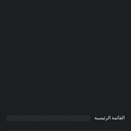
شركة صيانة عامة في ام القيوين
|0506691641| ترميمات
0
AdmintrW
يناير 21, 2025
القائمة الرئيسية