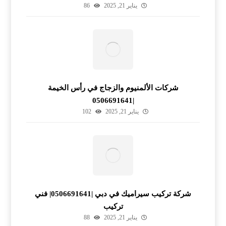
يناير 21, 2025
86
شركات الألمنيوم والزجاج في رأس الخيمة
|0506691641
يناير 21, 2025
102
شركة تركيب سيراميك في دبي |0506691641| فني
تركيب
يناير 21, 2025
88