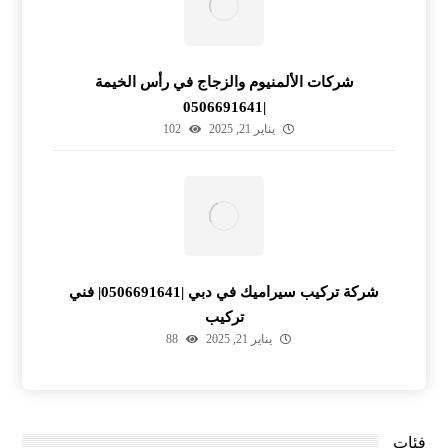
شركات الألمنيوم والزجاج في رأس الخيمة
|0506691641
يناير 21, 2025
102
شركة تركيب سيراميك في دبي |0506691641| فني
تركيب
يناير 21, 2025
88
فئات