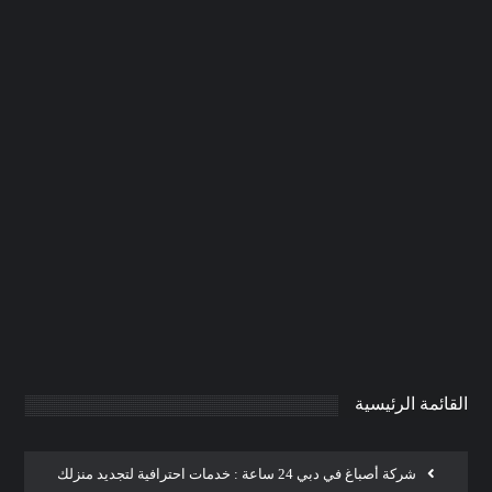
شركة تنسيق حدائق ام القيوين
|0506691641| تزين حدائق
0
AdmintrW
يناير 20, 2025
القائمة الرئيسية
شركة أصباغ في دبي 24 ساعة : خدمات احترافية لتجديد منزلك