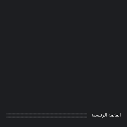
شركة صيانة عامة في دبي |0506691641|
اعمال صيانة
0
AdmintrW
يناير 21, 2025
القائمة الرئيسية