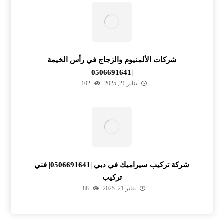
شركات الألمنيوم والزجاج في رأس الخيمة
|0506691641
يناير 21, 2025
102
شركة تركيب سيراميك في دبي |0506691641| فني
تركيب
يناير 21, 2025
88