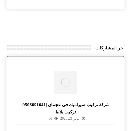
آخر المشاركات
شركة تركيب سيراميك في عجمان |0506691641|
تركيب بلاط
يناير 21, 2025
86