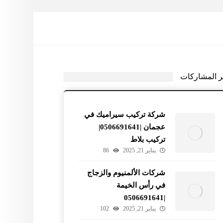
ر المشاركات
شركة تركيب سيراميك في
عجمان |0506691641|
تركيب بلاط
يناير 21, 2025
86
شركات الألمنيوم والزجاج
في رأس الخيمة
|0506691641
يناير 21, 2025
102