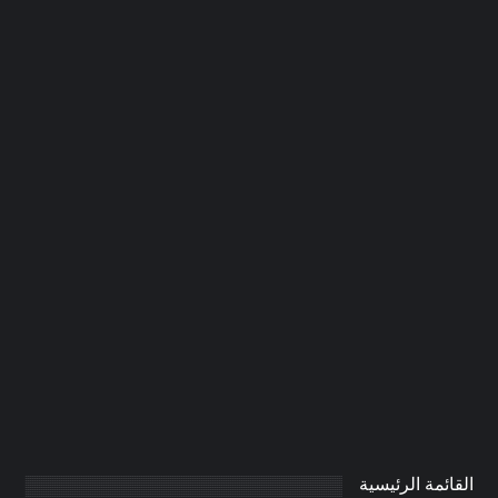
شركة تنسيق حدائق الفجيرة
|0506691641| تزيين حدائق
0
AdmintrW
يناير 20, 2025
القائمة الرئيسية