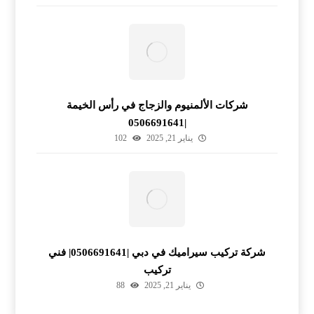
شركات الألمنيوم والزجاج في رأس الخيمة
|0506691641
يناير 21, 2025
102
شركة تركيب سيراميك في دبي |0506691641| فني
تركيب
يناير 21, 2025
88