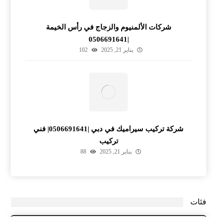
شركات الألمنيوم والزجاج في رأس الخيمة
|0506691641
يناير 21, 2025
102
شركة تركيب سيراميك في دبي |0506691641| فني
تركيب
يناير 21, 2025
88
فئات