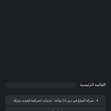
تركيب فورسيلنج في راس الخيمة
|0506691641| اسقف مستعارة
0
AdmintrW
يناير 21, 2025
القائمة الرئيسية
شركة أصباغ في دبي 24 ساعة : خدمات احترافية لتجديد منزلك