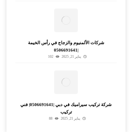
شركات الألمنيوم والزجاج في رأس الخيمة
|0506691641
يناير 21, 2025
102
شركة تركيب سيراميك في دبي |0506691641| فني
تركيب
يناير 21, 2025
88