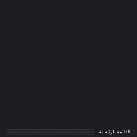
شركة تركيب سيراميك في عجمان
|0506691641| تركيب بلاط
0
AdmintrW
يناير 21, 2025
القائمة الرئيسية